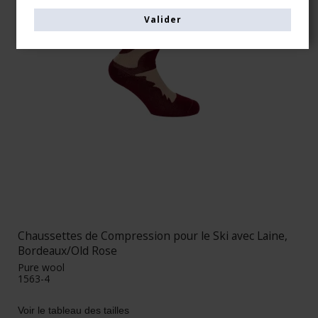
Valider
Chaussettes de Compression pour le Ski avec Laine,
Bordeaux/Old Rose
Pure wool
1563-4
Voir le tableau des tailles