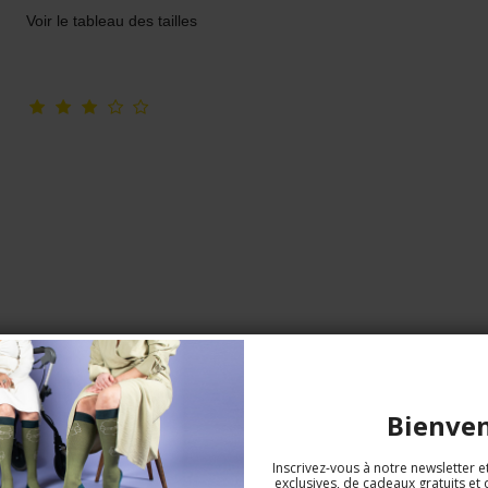
Voir le tableau des tailles
Lot de 3 Maxi Slips, Coton, Noir
Bienve
Bomuld Undertøj
79006-1
Inscrivez-vous à notre newsletter e
exclusives, de cadeaux gratuits et 