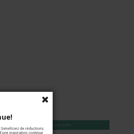
EUR 17,00
nue!
Voir le produit
t bénéficiez de réductions
d'une inspiration continue