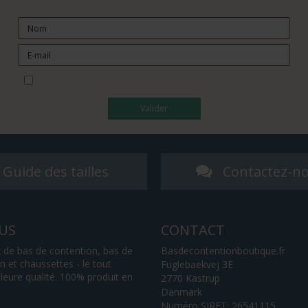
Je souhaite m’abonner à la newsletter
Valider
Guide des tailles
Contactez-n
US
CONTACT
 de bas de contention, bas de
Basdecontentionboutique.fr
 et chaussettes - le tout
Fuglebaekvej 3E
lleure qualité. 100% produit en
2770 Kastrup
Danmark
Numéro SIRET: 26541115