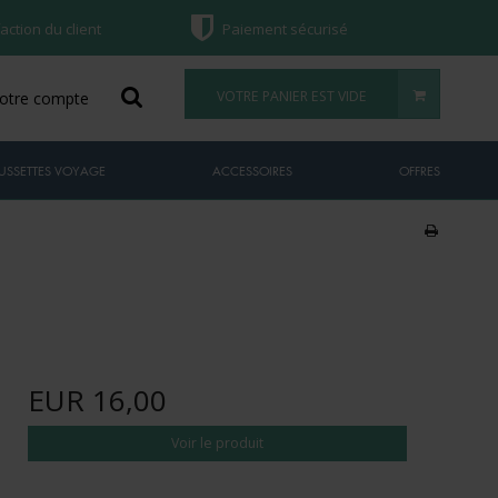
faction du client
Paiement sécurisé
VOTRE PANIER EST VIDE
otre compte
USSETTES VOYAGE
ACCESSOIRES
OFFRES
EUR 16,00
Voir le produit