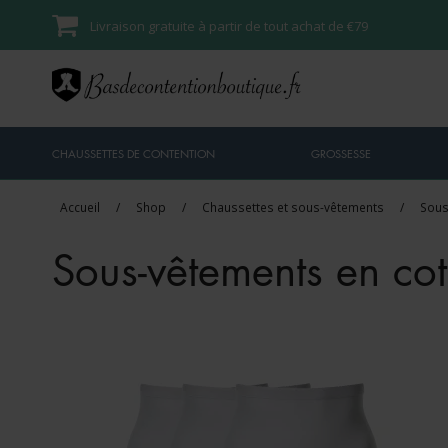
Livraison gratuite à partir de tout achat de €79
CHAUSSETTES DE CONTENTION
GROSSESSE
Accueil
/
Shop
/
Chaussettes et sous-vêtements
/
Sous
Sous-vêtements en co