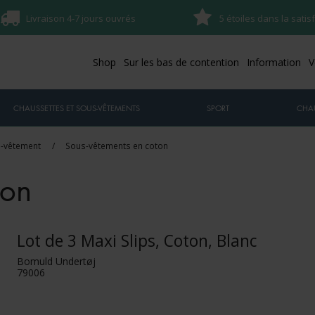
Livraison 4-7 jours ouvrés
5 étoiles dans la satis
Shop
Sur les bas de contention
Information
V
CHAUSSETTES ET SOUS-VÊTEMENTS
SPORT
CHA
-vêtement
/
Sous-vêtements en coton
ton
Lot de 3 Maxi Slips, Coton, Blanc
Bomuld Undertøj
79006