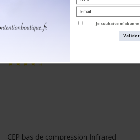
CEP
WP20CT
Je souhaite m’abonne
Valider
Voir le tableau des tailles
CEP bas de compression Infrared