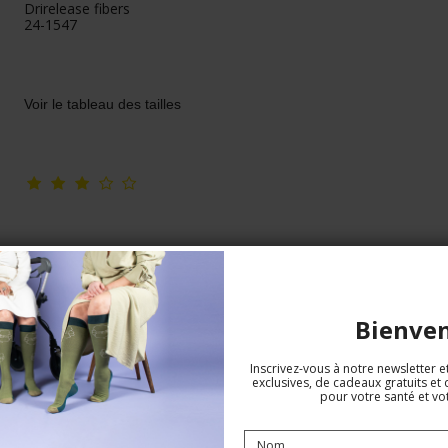
Drirelease fibers
24-1547
Voir le tableau des tailles
Bienve
Inscrivez-vous à notre newsletter e
exclusives, de cadeaux gratuits et 
pour votre santé et vot
CEP bas de compression Infrared
Recovery, forest night, Femme