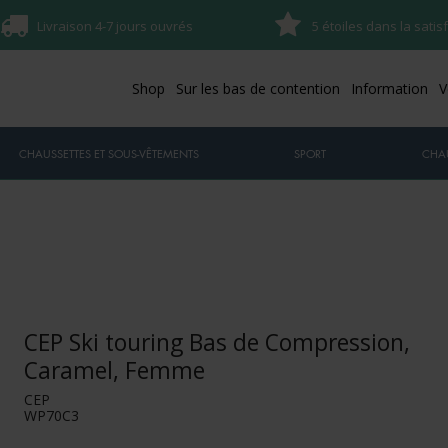
Livraison 4-7 jours ouvrés
5 étoiles dans la satis
Shop
Sur les bas de contention
Information
V
CHAUSSETTES ET SOUS-VÊTEMENTS
SPORT
CHA
CEP Ski touring Bas de Compression,
Caramel, Femme
CEP
WP70C3