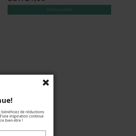
Voir le produit
nue!
t bénéficiez de réductions
d'une inspiration continue
re bien-être !
EUR 49,00