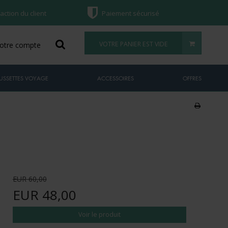
faction du client
Paiement sécurisé
VOTRE PANIER EST VIDE
otre compte
USSETTES VOYAGE
ACCESSOIRES
OFFRES
EUR 60,00
EUR 48,00
Voir le produit