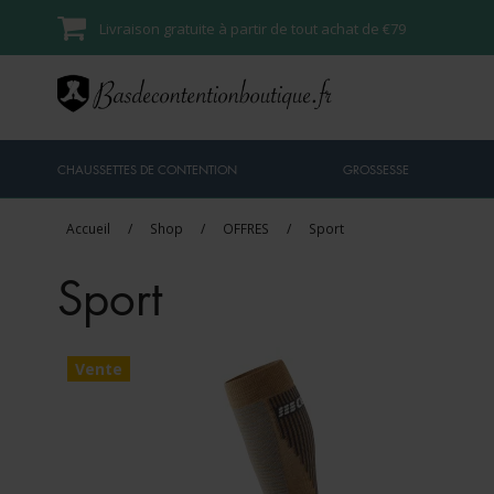
Livraison gratuite à partir de tout achat de €79
CHAUSSETTES DE CONTENTION
GROSSESSE
Accueil
/
Shop
/
OFFRES
/
Sport
Sport
Vente