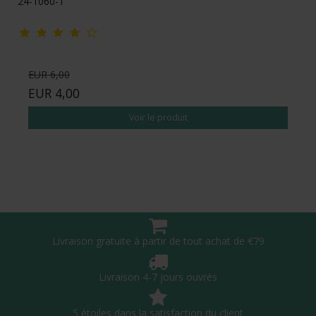
24-1060-1
EUR 6,00
EUR 4,00
Voir le produit
Livraison gratuite à partir de tout achat de €79
Livraison 4-7 jours ouvrés
5 étoiles dans la satisfaction du client