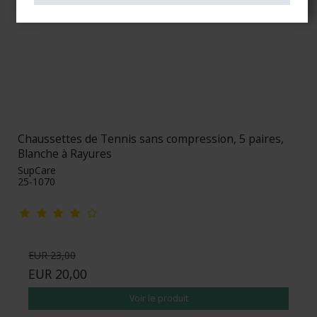
Chaussettes de Tennis sans compression, 5 paires,
Blanche à Rayures
SupCare
25-1070
EUR 23,00
EUR 20,00
Voir le produit