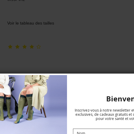
Voir le tableau des tailles
Bienve
Inscrivez-vous à notre newsletter e
exclusives, de cadeaux gratuits et 
CEP Core Run Ultralight arm sleeves,
pour votre santé et vot
blanc (unisex)