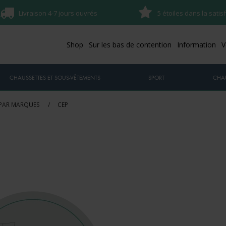
Livraison 4-7 jours ouvrés
5 étoiles dans la satis
Shop
Sur les bas de contention
Information
V
CHAUSSETTES ET SOUS-VÊTEMENTS
SPORT
CHA
 PAR MARQUES
/
CEP