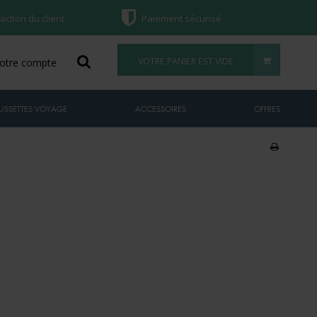
faction du client
Paiement sécurisé
VOTRE PANIER EST VIDE
otre compte
USSETTES VOYAGE
ACCESSOIRES
OFFRES