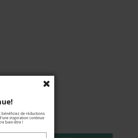
nue!
t bénéficiez de réductions
d'une inspiration continue
re bien-être !
EUR 37,00