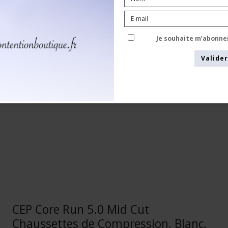
CEP
WS3/4AL
Je souhaite m’abonne
Voir le tableau des tailles
Valider
CEP Core Run 5.0 Mid Cut
Chaussettes de Compression, Blanc,