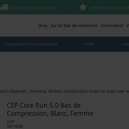
Livraison 4-7 jours ouvrés
5 étoiles dans la satis
Shop
Sur les bas de contention
Information
V
CHAUSSETTES ET SOUS-VÊTEMENTS
SPORT
CHA
ed in Bayreuth, Germany. Athletic compression socks for both men
CEP Core Run 5.0 Bas de
Compression, Blanc, Femme
CEP
WP700R