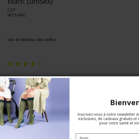
blanc (unisex)
CEP
WS3/4AL
Voir le tableau des tailles
Bienve
Inscrivez-vous à notre newsletter e
exclusives, de cadeaux gratuits et 
pour votre santé et vot
CEP Ski touring Bas de Compression,