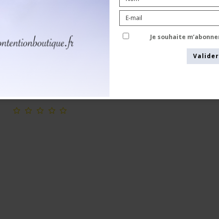
Caramel, Femme
CEP
WP70C3
Je souhaite m’abonne
Valider
Voir le tableau des tailles