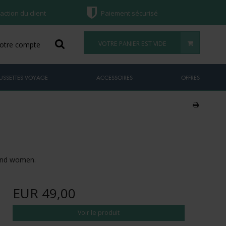
faction du client
Paiement sécurisé
VOTRE PANIER EST VIDE
otre compte
USSETTES VOYAGE
ACCESSOIRES
OFFRES
 and women.
EUR 49,00
Voir le produit