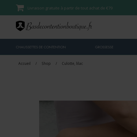
Livraison gratuite à partir de tout achat de €79
CHAUSSETTES DE CONTENTION
GROSSESSE
Accueil
/
Shop
/
Culotte, lilac