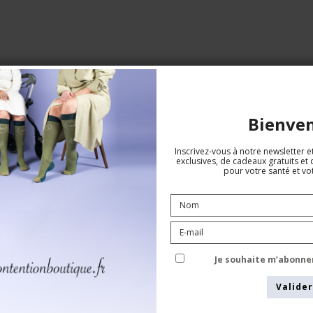
es, utilise moins d’eau que le coton traditionnel et ne nécessite aucu
 la peau et contribuent à une planète plus propre.
Bienve
Inscrivez-vous à notre newsletter e
exclusives, de cadeaux gratuits et 
pour votre santé et vot
Top, lilac
Je souhaite m’abonne
SupCare Concious (GOTS)
SA100-2
Valider