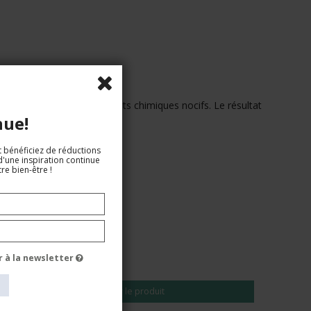
n pesticide ou autres produits chimiques nocifs. Le résultat
nue!
t bénéficiez de réductions
d'une inspiration continue
re bien-être !
r à la newsletter
EUR 23,00
Voir le produit