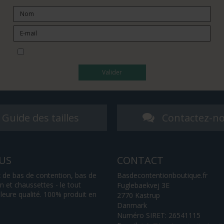
Je souhaite m’abonner à la newsletter
Valider
Guide des tailles
Contactez-n
US
CONTACT
 de bas de contention, bas de
Basdecontentionboutique.fr
 et chaussettes - le tout
Fuglebaekvej 3E
lleure qualité. 100% produit en
2770 Kastrup
Danmark
Numéro SIRET: 26541115