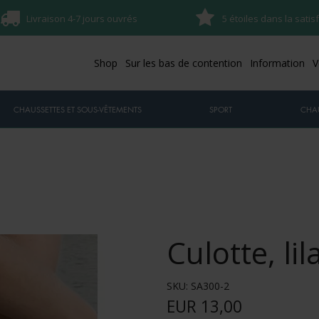
Livraison 4-7 jours ouvrés
5 étoiles dans la satis
Shop
Sur les bas de contention
Information
V
CHAUSSETTES ET SOUS-VÊTEMENTS
SPORT
CHA
Culotte, lil
SKU:
SA300-2
EUR 13,00