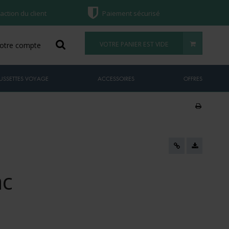
faction du client
Paiement sécurisé
VOTRE PANIER EST VIDE
otre compte
USSETTES VOYAGE
ACCESSOIRES
OFFRES
ac