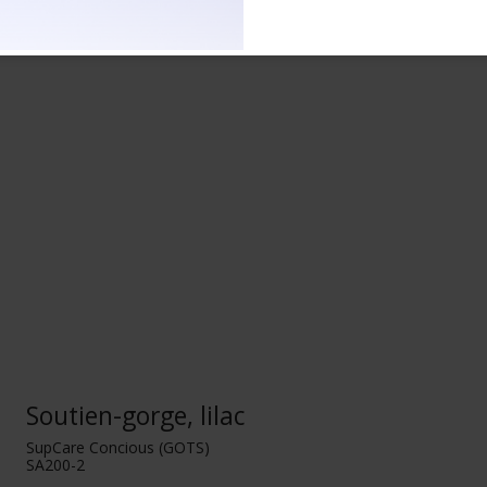
Soutien-gorge, lilac
SupCare Concious (GOTS)
SA200-2