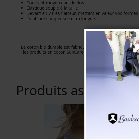
Couvrant moyen dans le dos
Élastique souple à la taille
Devant en V très flatteur, mettant en valeur vos formes
Doublure compensée ultra longue.
Le coton bio durable est fabriqué à base de graines naturell
: les produits en coton SupCare Organic sont plus sûrs pour
Produits associés