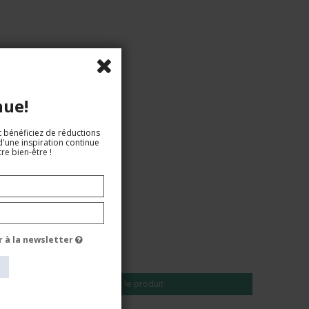
nue!
t bénéficiez de réductions
d'une inspiration continue
re bien-être !
EUR 19,00
r à la newsletter
EUR 16,00
Voir le produit