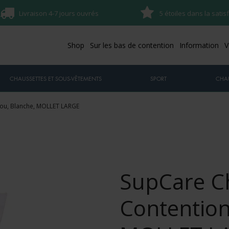
Livraison 4-7 jours ouvrés
5 étoiles dans la satis
Shop
Sur les bas de contention
Information
V
CHAUSSETTES ET SOUS-VÊTEMENTS
SPORT
CHA
ou, Blanche, MOLLET LARGE
SupCare C
Contentio