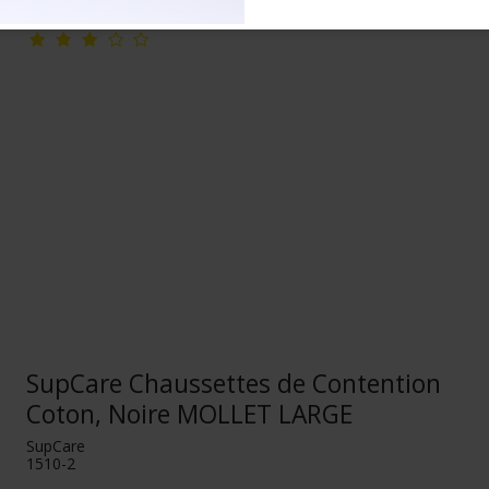
SupCare Chaussettes de Contention
Coton, Noire MOLLET LARGE
SupCare
1510-2