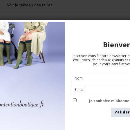
Voir le tableau des tailles
Bienve
Inscrivez-vous à notre newsletter e
exclusives, de cadeaux gratuits et 
pour votre santé et vot
Chaussettes de Contention Bambou,
Je souhaite m’abonne
Motif Marocco Noir MOLLET LARGE
Valider
SupCare
B7620