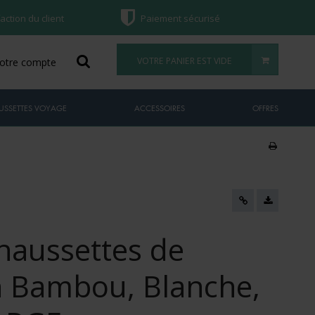
faction du client
Paiement sécurisé
VOTRE PANIER EST VIDE
otre compte
USSETTES VOYAGE
ACCESSOIRES
OFFRES
haussettes de
n Bambou, Blanche,