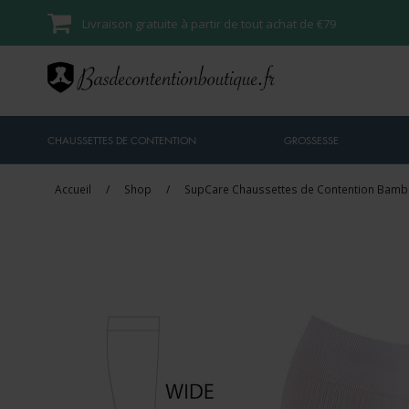
Livraison gratuite à partir de tout achat de €79
CHAUSSETTES DE CONTENTION
GROSSESSE
Accueil
/
Shop
/
SupCare Chaussettes de Contention Bamb
Vente