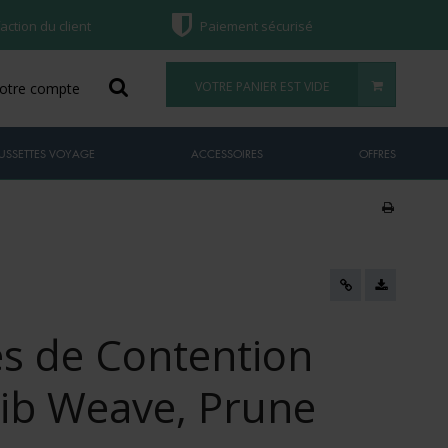
faction du client
Paiement sécurisé
VOTRE PANIER EST VIDE
otre compte
USSETTES VOYAGE
ACCESSOIRES
OFFRES
s de Contention
ib Weave, Prune