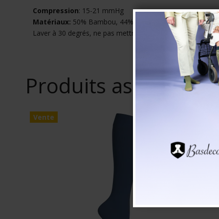
Compression
: 15-21 mmHg
Matériaux:
50% Bambou, 44% Polyamide, 6% Élasthanne
Laver à 30 degrés, ne pas mettre au sèche-linge
Produits associés
Vente