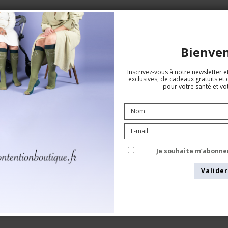
Bienve
Inscrivez-vous à notre newsletter e
exclusives, de cadeaux gratuits et 
pour votre santé et vot
SupCare Chaussettes de Contention
Bambou, Bleue
Je souhaite m’abonne
SupCare
1523-3
Valider
Voir le tableau des tailles