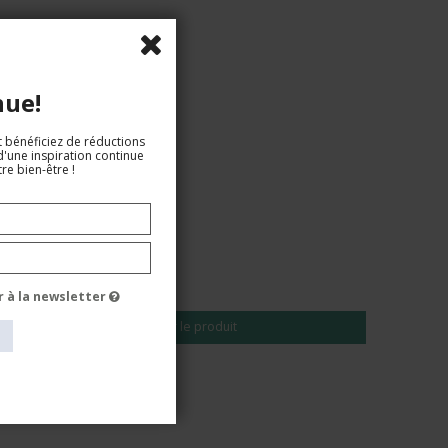
nue!
t bénéficiez de réductions
d'une inspiration continue
re bien-être !
EUR 18,00
EUR 15,00
r à la newsletter
Voir le produit