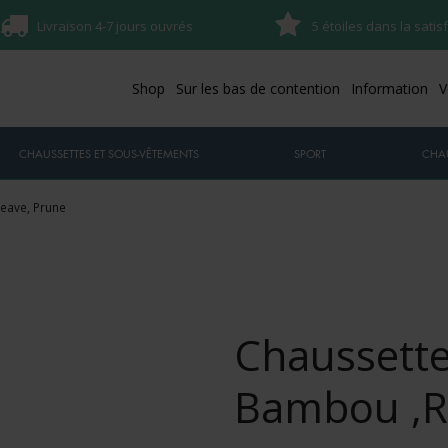
Livraison 4-7 jours ouvrés
5 étoiles dans la satis
Shop
Sur les bas de contention
Information
V
CHAUSSETTES ET SOUS-VÊTEMENTS
SPORT
CHA
eave, Prune
Chaussette
Bambou ,R