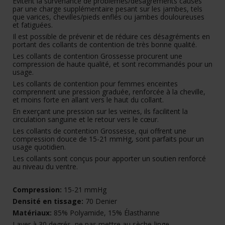
Évitent la survenance de problèmes/désagréments causés
par une charge supplémentaire pesant sur les jambes, tels
que varices, chevilles/pieds enflés ou jambes douloureuses
et fatiguées.
Il est possible de prévenir et de réduire ces désagréments en
portant des collants de contention de très bonne qualité.
Les collants de contention Grossesse procurent une
compression de haute qualité, et sont recommandés pour un
usage.
Les collants de contention pour femmes enceintes
comprennent une pression graduée, renforcée à la cheville,
et moins forte en allant vers le haut du collant.
En exerçant une pression sur les veines, ils facilitent la
circulation sanguine et le retour vers le cœur.
Les collants de contention Grossesse, qui offrent une
compression douce de 15-21 mmHg, sont parfaits pour un
usage quotidien.
Les collants sont conçus pour apporter un soutien renforcé
au niveau du ventre.
Compression:
15-21 mmHg
Densité en tissage:
70 Denier
Matériaux:
85% Polyamide, 15% Élasthanne
Laver à 30 degrés, ne pas mettre au sèche-linge