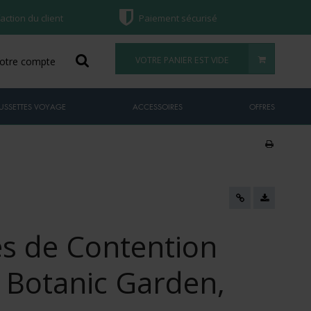
faction du client
Paiement sécurisé
VOTRE PANIER EST VIDE
otre compte
USSETTES VOYAGE
ACCESSOIRES
OFFRES
s de Contention
 Botanic Garden,