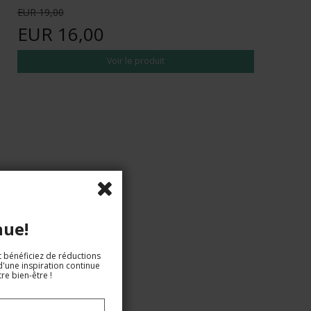
EUR 19,00
EUR 16,00
Voir le produit
nue!
t bénéficiez de réductions
d'une inspiration continue
re bien-être !