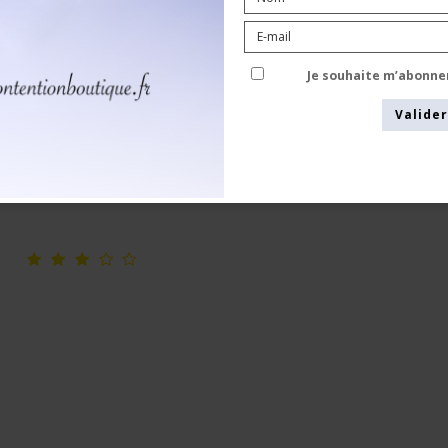
Chaussettes de Contention Laine et
Coton, Gris
Je souhaite m’abonne
Pure wool
5000-1
Valider
Voir le tableau des tailles