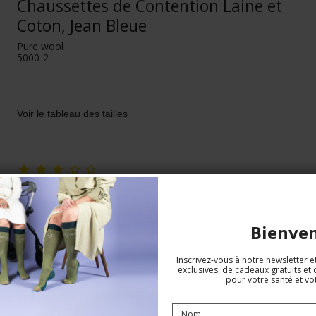
Chaussettes de Contention Laine et
Coton, Jean Bleue
Pure wool
5000-2
Voir le tableau des tailles
Bienve
Inscrivez-vous à notre newsletter e
exclusives, de cadeaux gratuits et 
pour votre santé et vot