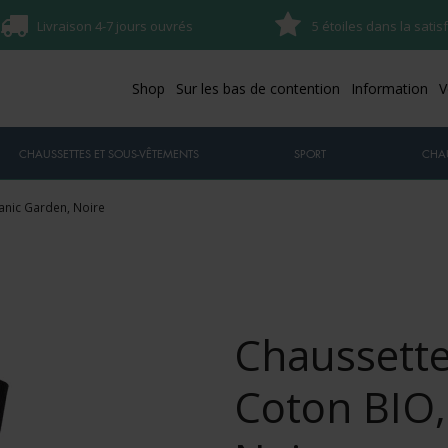
Livraison 4-7 jours ouvrés
5 étoiles dans la satis
Shop
Sur les bas de contention
Information
V
CHAUSSETTES ET SOUS-VÊTEMENTS
SPORT
CHA
anic Garden, Noire
Chaussette
Coton BIO,